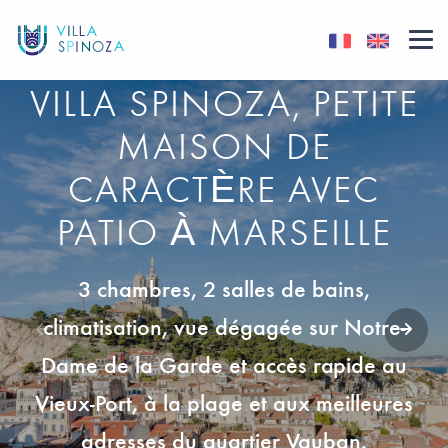
LOCATION SAISONNIÈRE À MARSEILLE
VAUBAN
VILLA SPINOZA, PETITE
MAISON DE
CARACTÈRE AVEC
PATIO À MARSEILLE
3 chambres, 2 salles de bains,
climatisation, vue dégagée sur Notre-
Dame de la Garde et accès rapide au
Vieux-Port, à la plage et aux meilleures
adresses du quartier Vauban.